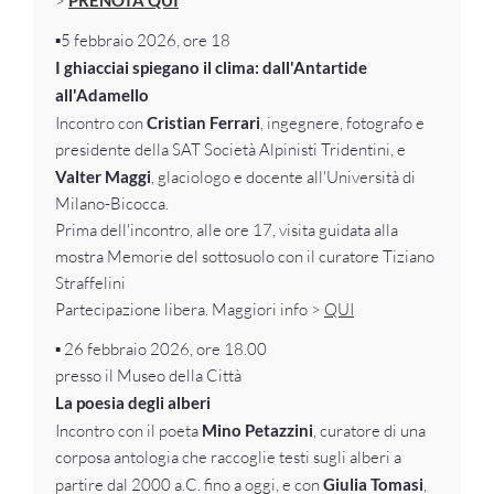
>
PRENOTA QUI
▪️5 febbraio 2026, ore 18
I ghiacciai spiegano il clima: dall'Antartide
all'Adamello
Incontro con
Cristian Ferrari
, ingegnere, fotografo e
presidente della SAT Società Alpinisti Tridentini, e
Valter Maggi
, glaciologo e docente all'Università di
Milano-Bicocca.
Prima dell'incontro, alle ore 17, visita guidata alla
mostra Memorie del sottosuolo con il curatore Tiziano
Straffelini
Partecipazione libera. Maggiori info >
QUI
▪️ 26 febbraio 2026, ore 18.00
presso il Museo della Città
La poesia degli alberi
Incontro con il poeta
Mino Petazzini
, curatore di una
corposa antologia che raccoglie testi sugli alberi a
partire dal 2000 a.C. fino a oggi, e con
Giulia Tomasi
,