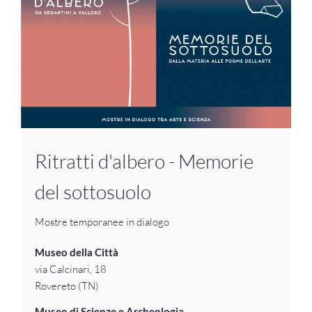
Ritratti d'albero - Memorie
del sottosuolo
Mostre temporanee in dialogo
Museo della Città
via Calcinari, 18
Rovereto (TN)
Museo di Scienze e Archeologia