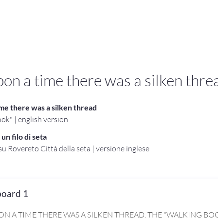
on a time there was a silken thre
me there was a silken thread
ok" | english version
un filo di seta
su Rovereto Città della seta | versione inglese
board 1
N A TIME THERE WAS A SILKEN THREAD. THE "WALKING BOO