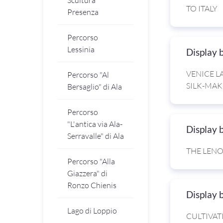
Scultura
TO ITALY
Presenza
Percorso
Lessinia
Display 
VENICE LA
Percorso "Al
SILK-MAK
Bersaglio" di Ala
Percorso
"L'antica via Ala-
Display 
Serravalle" di Ala
THE LENO
Percorso "Alla
Giazzera" di
Ronzo Chienis
Display 
Lago di Loppio
CULTIVAT