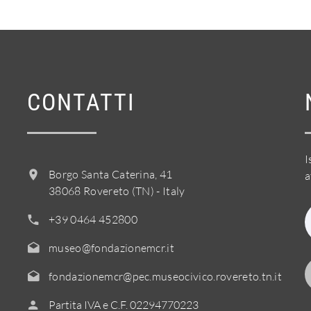
CONTATTI
I
Borgo Santa Caterina, 41
a
38068 Rovereto (TN) - Italy
+39 0464 452800
museo@fondazionemcr.it
fondazionemcr@pec.museocivico.rovereto.tn.it
Partita IVA e C.F. 02294770223