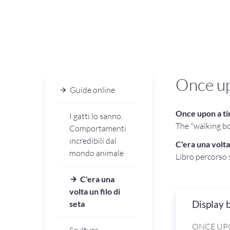
Once up
Guide online
Once upon a ti
I gatti lo sanno.
The "walking bo
Comportamenti
incredibili dal
C'era una volta 
mondo animale
Libro percorso 
C'era una
volta un filo di
Display 
seta
ONCE UPO