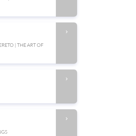
ERETO | THE ART OF
NGS