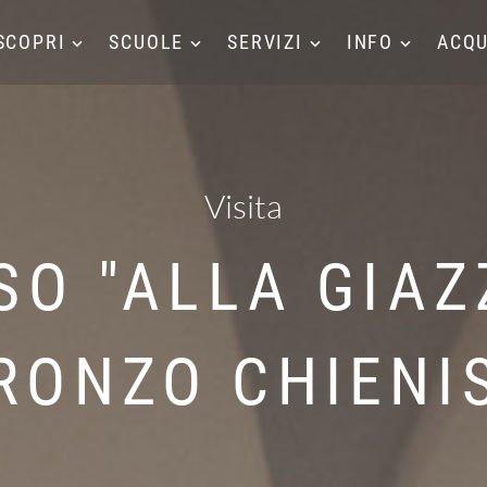
SCOPRI
SCUOLE
SERVIZI
INFO
ACQU
Visita
O "ALLA GIAZ
RONZO CHIENI