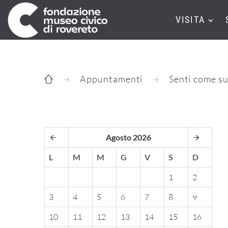
VISITA
Appuntamenti
Senti come su
Agosto 2026
L
M
M
G
V
S
D
1
2
3
4
5
6
7
8
9
10
11
12
13
14
15
16