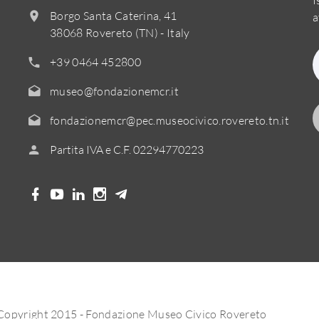
Borgo Santa Caterina, 41
a
38068 Rovereto (TN) - Italy
+39 0464 452800
museo@fondazionemcr.it
fondazionemcr@pec.museocivico.rovereto.tn.it
Partita IVA e C.F. 02294770223
Copyright 2015 - Fondazione Museo Civico Rovereto