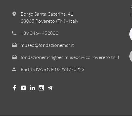
I
Borgo Santa Caterina, 41
a
38068 Rovereto (TN) - Italy
+39 0464 452800
museo@fondazionemcr.it
fondazionemcr@pec.museocivico.rovereto.tn.it
Partita IVA e C.F. 02294770223