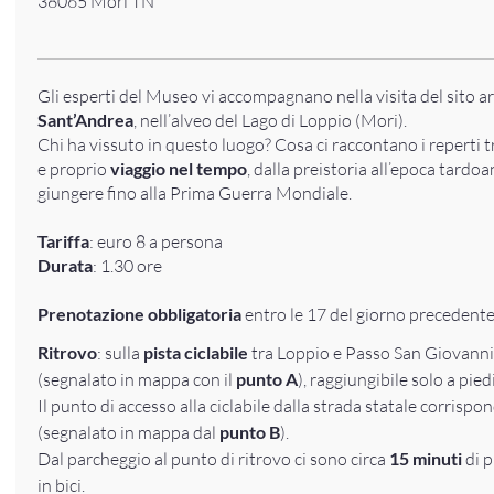
38065 Mori TN
Gli esperti del Museo vi accompagnano nella visita del sito a
Sant’Andrea
, nell’alveo del Lago di Loppio (Mori).
Chi ha vissuto in questo luogo? Cosa ci raccontano i reperti tr
e proprio
viaggio nel tempo
, dalla preistoria all’epoca tardo
giungere fino alla Prima Guerra Mondiale.
Tariffa
: euro 8 a persona
Durata
: 1.30 ore
Prenotazione obbligatoria
entro le 17 del giorno precedente
Ritrovo
: sulla
pista ciclabile
tra Loppio e Passo San Giovanni
(segnalato in mappa con il
punto A
), raggiungibile solo a piedi
Il punto di accesso alla ciclabile dalla strada statale corrispo
(segnalato in mappa dal
punto B
).
Dal parcheggio al punto di ritrovo ci sono circa
15 minuti
di p
in bici.