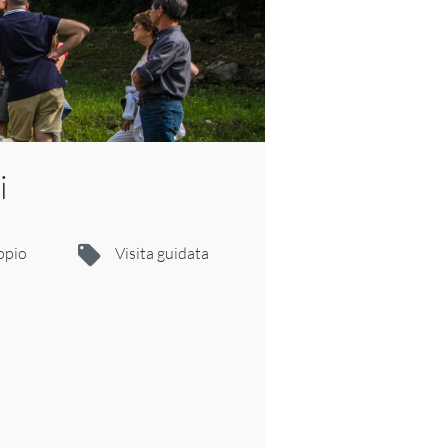
i
ppio
Visita guidata