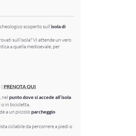
rcheologico scoperto sull’
isola di
ovati sull’isola? Vi attende un vero
antica a quella medioevale, per
 |
PRENOTA QUI
, nel
punto dove si accede all’isola
 o in bicicletta.
nde a un piccolo
parcheggio
ista ciclabile da percorrere a piedi o