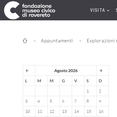
VISITA
Appuntamenti
Esplorazioni s
Agosto 2026
L
M
M
G
V
S
D
1
2
3
4
5
6
7
8
9
10
11
12
13
14
15
16