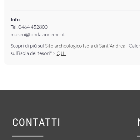
Info
Tel. 0464 452800
museo@fondazionemcr.it
Scopri di più sul
Sito archeologico Isola di Sant'Andrea
| Cale
sull’isola dei tesori" >
QUI
CONTATTI