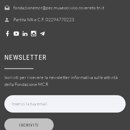
fondazionemcr@pec.museocivico.rovereto.tn.it
Partita IVA e C.F. 02294770223
NEWSLETTER
Iscriviti per ricevere la newsletter informativa sulle attività
della Fondazione MCR
Inserici la tua email
ISCRIVITI