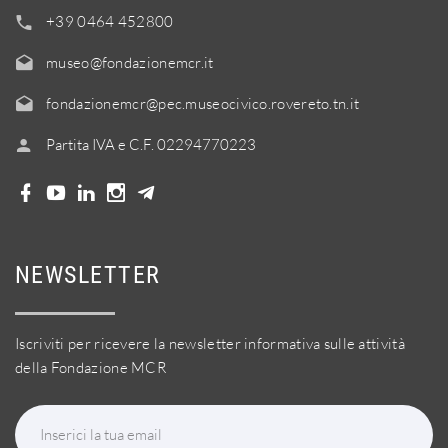
+39 0464 452800
museo@fondazionemcr.it
fondazionemcr@pec.museocivico.rovereto.tn.it
Partita IVA e C.F. 02294770223
NEWSLETTER
Iscriviti per ricevere la newsletter informativa sulle attività
della Fondazione MCR
Inserici la tua email