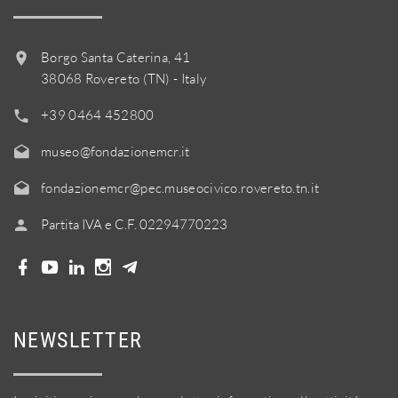
Borgo Santa Caterina, 41
38068 Rovereto (TN) - Italy
+39 0464 452800
museo@fondazionemcr.it
fondazionemcr@pec.museocivico.rovereto.tn.it
Partita IVA e C.F. 02294770223
NEWSLETTER