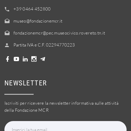
+39 0464 452800
museo@fondazionemcr.it
fondazionemcr@pec.museocivico.rovereto.tn.it
Partita IVA e C.F. 02294770223
NEWSLETTER
Iscriviti per ricevere la newsletter informativa sulle attività
della Fondazione MCR
Inserici la tua email