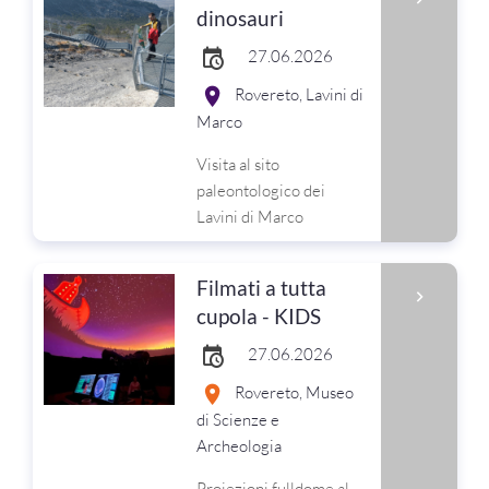
dinosauri
27.06.2026
Rovereto, Lavini di
Marco
Visita al sito
paleontologico dei
Lavini di Marco
Filmati a tutta
cupola - KIDS
27.06.2026
Rovereto, Museo
di Scienze e
Archeologia
Proiezioni fulldome al