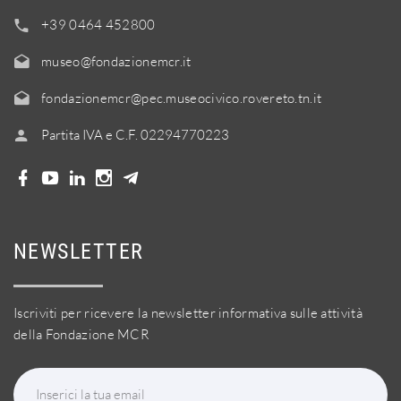
+39 0464 452800
museo@fondazionemcr.it
fondazionemcr@pec.museocivico.rovereto.tn.it
Partita IVA e C.F. 02294770223
NEWSLETTER
Iscriviti per ricevere la newsletter informativa sulle attività
della Fondazione MCR
Inserici la tua email