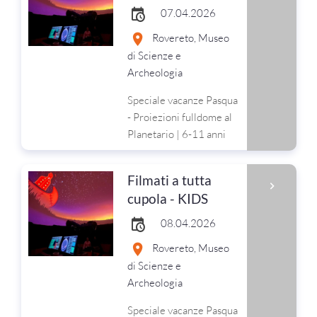
07.04.2026
Rovereto, Museo
di Scienze e
Archeologia
Speciale vacanze Pasqua
- Proiezioni fulldome al
Planetario | 6-11 anni
Filmati a tutta
cupola - KIDS
08.04.2026
Rovereto, Museo
di Scienze e
Archeologia
Speciale vacanze Pasqua