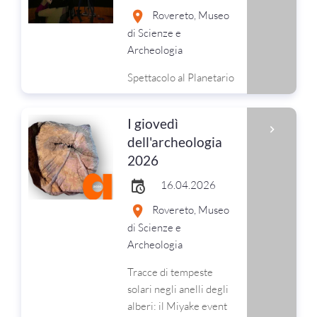
Rovereto, Museo
di Scienze e
Archeologia
Spettacolo al Planetario
I giovedì
dell'archeologia
2026
16.04.2026
Rovereto, Museo
di Scienze e
Archeologia
Tracce di tempeste
solari negli anelli degli
alberi: il Miyake event