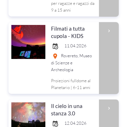
per ragazze e ragazzi da
9 a 15 anni
Filmati a tutta
cupola - KIDS
11.04.2026
Rovereto, Museo
di Scienze e
Archeologia
Proiezioni fulldome al
Planetario | 6-11 anni
Il cielo in una
stanza 3.0
12.04.2026