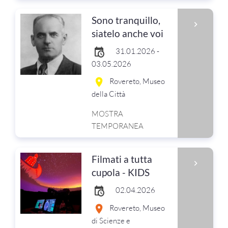
Sono tranquillo,
siatelo anche voi
31.01.2026 -
03.05.2026
Rovereto, Museo
della Città
MOSTRA
TEMPORANEA
Filmati a tutta
cupola - KIDS
02.04.2026
Rovereto, Museo
di Scienze e