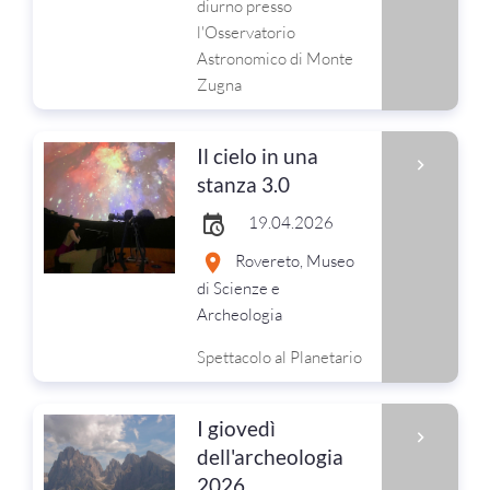
diurno presso
l'Osservatorio
Astronomico di Monte
Zugna
Il cielo in una
stanza 3.0
19.04.2026
Rovereto, Museo
di Scienze e
Archeologia
Spettacolo al Planetario
I giovedì
dell'archeologia
2026