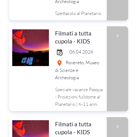
Archeologia
Spettacolo al Planetario
Filmati a tutta
cupola - KIDS
06.04.2026
Rovereto, Museo
di Scienze e
Archeologia
Speciale vacanze Pasqua
- Proiezioni fulldome al
Planetario | 6-11 anni
Filmati a tutta
cupola - KIDS