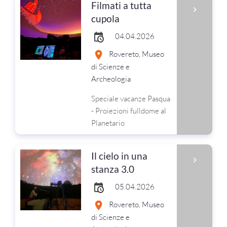
Filmati a tutta
cupola
04.04.2026
Rovereto, Museo
di Scienze e
Archeologia
Speciale vacanze Pasqua
- Proiezioni fulldome al
Planetario
Il cielo in una
stanza 3.0
05.04.2026
Rovereto, Museo
di Scienze e