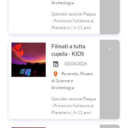
Archeologia
Speciale vacanze Pasqua
- Proiezioni fulldome al
Planetario | 6-11 anni
Filmati a tutta
cupola - KIDS
03.04.2026
Rovereto, Museo
di Scienze e
Archeologia
Speciale vacanze Pasqua
- Proiezioni fulldome al
Planetario | 6-11 anni