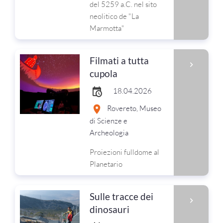
del 5259 a.C. nel sito
neolitico de "La
Marmotta"
Filmati a tutta
cupola
18.04.2026
Rovereto, Museo
di Scienze e
Archeologia
Proiezioni fulldome al
Planetario
Sulle tracce dei
dinosauri