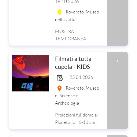
18.10.2026
Rovereto, Museo
della Città
MOSTRA
TEMPORANEA
Filmati a tutta
cupola - KIDS
25.04.2026
Rovereto, Museo
di Scienze e
Archeologia
Proiezioni fulldome al
Planetario | 6-11 anni