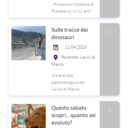
- Proiezioni fulldome al
Planetario | 6-11 anni
Sulle tracce dei
dinosauri
11.04.2026
Rovereto, Lavini di
Marco
Visita al sito
paleontologico dei
Lavini di Marco
Questo sabato
scopri... quanto sei
evoluto?